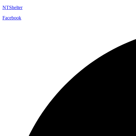
NTShelter
Facebook