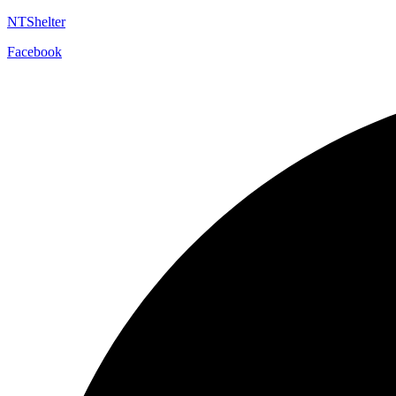
NTShelter
Facebook