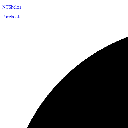
NTShelter
Facebook